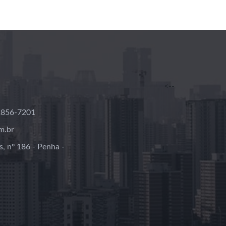
<--
 2856-7201
m.br
, nº 186 - Penha -