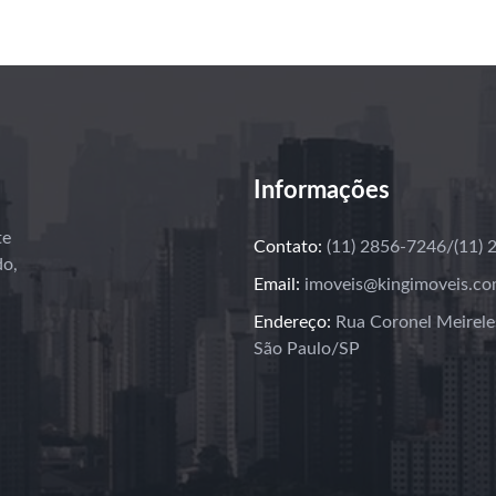
Informações
te
Contato:
(11) 2856-7246/(11)
do,
Email:
imoveis@kingimoveis.co
Endereço:
Rua Coronel Meireles
São Paulo/SP